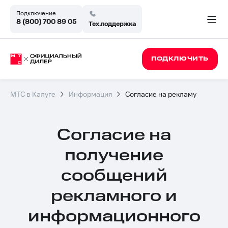
Подключение:
8 (800) 700 89 05
Тех.поддержка
ПОДКЛЮЧИТЬ
МТС в Калуге
Информация
Согласие на рекламу
Официал
Согласие на
партнёр
получение
МТС
сообщений
рекламного и
в
информационного
Калуге