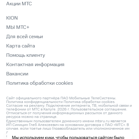
Акции МТС
KION
МЫ МТС+
Для всей семьи
Карта сайта
Помощь клиенту
Контактная информация
Вакансии
Политика обработки cookies
Сайт официального партнёра ПАО Мобильные ТелеСистемы.
Политика конфиденциальности
Политика обработки cookies
.
Согласие на рекламу
. Подключение интернета, ТВ, мобильной связи и
телефонии от МТС в Калуге. 2026 г.
Пользовательское соглашение
.
Отписаться от получения информационных рассылок от данного
ресурса можно на
странице
.
Единственным пользователем доменного имени mtsru.ru является
ИП Синицин Глеб Алексеевич на основании договора с ПАО «МТС». В
случае, если третье лицо (правообладатель или уполномоченное им
лицо) считает, что его права на объект интеллектуальной
собственности нарушаются, он может направить претензию
Мы используем куки, чтобы пользоваться сайтом было