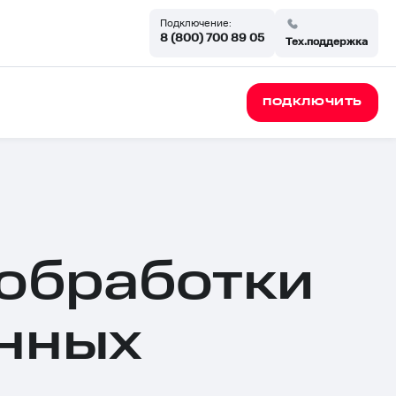
Подключение:
8 (800) 700 89 05
Тех.поддержка
ПОДКЛЮЧИТЬ
 обработки
нных
ии
и