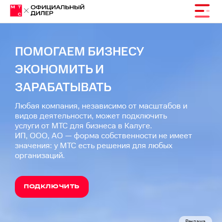
Корпоративный
ПОМОГАЕМ БИЗНЕСУ
МТС
ЭКОНОМИТЬ И
ЗАРАБАТЫВАТЬ
для
Любая компания, независимо от масштабов и
видов деятельности, может подключить
бизнеса
услуги от МТС для бизнеса в Калуге.
ИП, ООО, АО — форма собственности не имеет
и
значения: у МТС есть решения для любых
организаций.
юридических
ПОДКЛЮЧИТЬ
лиц
Реклама